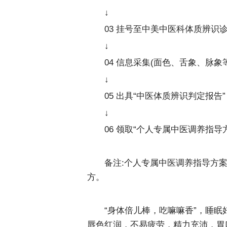
↓
03 挂号至中美中医科体质辨识
↓
04 信息采集(面色、舌象、脉象等
↓
05 出具“中医体质辨识判定报告”
↓
06 领取“个人专属中医调养指导
备注:个人专属中医调养指导方
方。
“身体倍儿棒，吃嘛嘛香”，睡
唇色红润，不易疲劳，精力充沛，胃