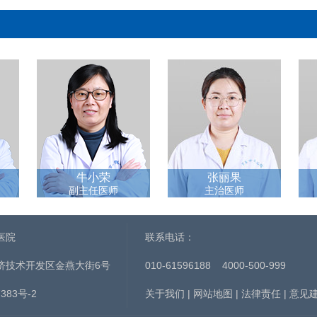
牛小荣
张丽果
副主任医师
主治医师
医院
联系电话：
济技术开发区金燕大街6号
010-61596188
4000-500-999
383号-2
关于我们
|
网站地图
|
法律责任
|
意见