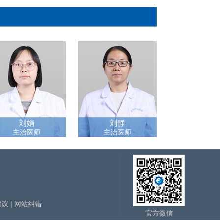
刘娟
刘静
主治医师
主治医师
建议
|
网站纠错
官方微信