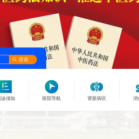
搜索
就诊须知
医院导航
肾脏病区
消