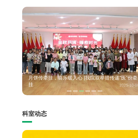
分享会圆
月饼传牵挂，喜乐暖人心 |我院双举措传递“医”份牵
挂
025-11-05
2025-10-0
科室动态