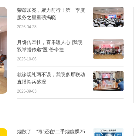
荣耀加冕，聚力前行！第一季度
服务之星重磅揭晓
2026-04-28
月饼传牵挂，喜乐暖人心 |我院
双举措传递“医”份牵挂
2025-10-06
就诊观礼两不误，我院多屏联动
唱出精彩·透亮人生|我院第13届肾友交流会温情落
直播阅兵盛况
幕
6
2025-09-28
2025-09-03
烟散了，“毒”还在!二手烟能飘25