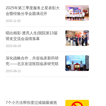
2025年第三季度服务之星表彰大
会暨经验分享会圆满召开
2025-11-05
唱出精彩·透亮人生|我院第13届
肾友交流会温情落幕
2025-09-28
深化战略合作，共促临床新药研
就诊观礼两不误，我院多屏联动直播阅兵盛况
深化战
究——北京友谊医院临床研究联
院临床
2025-09-03
合体落户我院
2025-08-22
7个小方法帮你度过戒烟最难熬